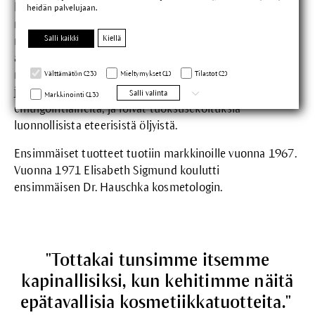
kosmetiikkatuotteita varten, hänen ideansa alkoivat
heidän palvelujaan.
muotoutua. Tuolloin Tukholmassa asunut kosmetologi
Salli kaikki
Kiellä
matkusti Eckwäldeniin ja kehitti yhdessä lääkealan
asiantuntijoiden kanssa kasvojenhoitoon tarkoitettuja
reseptejä. Yhdessä he löysivät ratkaisuja voidepohjiin,
Välttämätön (23)
Mieltymykset (1)
Tilastot (2)
jotka olivat vakaita ilman synteettisiä kemiallisia
Salli valinta
Markkinointi (13)
emulgointiaineita, ja loivat tuoksusekoituksia
luonnollisista eteerisistä öljyistä.
Ensimmäiset tuotteet tuotiin markkinoille vuonna 1967.
Vuonna 1971 Elisabeth Sigmund koulutti
ensimmäisen Dr. Hauschka kosmetologin
.
"Tottakai tunsimme itsemme
kapinallisiksi, kun kehitimme näitä
epätavallisia kosmetiikkatuotteita."