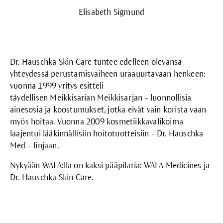
Elisabeth Sigmund
Dr. Hauschka Skin Care tuntee edelleen olevansa
yhteydessä perustamisvaiheen uraauurtavaan henkeen:
vuonna 1999 yritys esitteli
täydellisen
Meikkisarian
Meikkisarjan - luonnollisia
ainesosia ja koostumukset, jotka eivät vain korista vaan
myös hoitaa. Vuonna 2009 kosmetiikkavalikoima
laajentui lääkinnällisiin hoitotuotteisiin - Dr. Hauschka
Med - linjaan.
Nykyään WALA:lla on kaksi pääpilaria:
WALA Medicines
ja
Dr. Hauschka Skin Care.