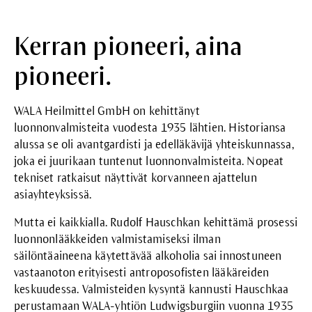
Kerran pioneeri, aina
pioneeri.
WALA Heilmittel GmbH
on kehittänyt
luonnonvalmisteita vuodesta 1935 lähtien. Historiansa
alussa se oli avantgardisti ja edelläkävijä yhteiskunnassa,
joka ei juurikaan tuntenut luonnonvalmisteita. Nopeat
tekniset ratkaisut näyttivät korvanneen ajattelun
asiayhteyksissä.
Mutta ei kaikkialla. Rudolf Hauschkan kehittämä prosessi
luonnonlääkkeiden valmistamiseksi ilman
säilöntäaineena käytettävää alkoholia sai innostuneen
vastaanoton erityisesti antroposofisten lääkäreiden
keskuudessa. Valmisteiden kysyntä kannusti Hauschkaa
perustamaan WALA-yhtiön Ludwigsburgiin vuonna 1935