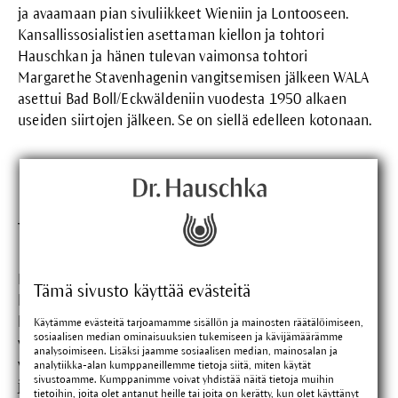
ja avaamaan pian sivuliikkeet Wieniin ja Lontooseen.
Kansallissosialistien asettaman kiellon ja tohtori
Hauschkan ja hänen tulevan vaimonsa tohtori
Margarethe Stavenhagenin vangitsemisen jälkeen WALA
asettui Bad Boll/Eckwäldeniin vuodesta 1950 alkaen
useiden siirtojen jälkeen. Se on siellä edelleen kotonaan.
Täydentävä ihonhoito.
Rudolf Hauschka oli jo pitkään miettinyt omaa
Tämä sivusto käyttää evästeitä
kosmetiikkasarjaa, joka täydentäisi
lääkevalmistevalikoimaa - niin sanotusti terveen ihon
Käytämme evästeitä tarjoamamme sisällön ja mainosten räätälöimiseen,
sosiaalisen median ominaisuuksien tukemiseen ja kävijämäärämme
ylläpitoon tarkoitettujen valmisteiden jatkeena. Mutta
analysoimiseen. Lisäksi jaamme sosiaalisen median, mainosalan ja
vasta kun hän tapasi wieniläisen
Elisabeth Sigmundin
,
analytiikka-alan kumppaneillemme tietoja siitä, miten käytät
sivustoamme. Kumppanimme voivat yhdistää näitä tietoja muihin
joka tilasi WALAlalta valmisteita itse kehittämiään
tietoihin, joita olet antanut heille tai joita on kerätty, kun olet käyttänyt