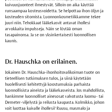
kuivuusjuonteet ilmestyvät. Silloin on aika käyttää
runsaampaa kosteusvoidetta. Se helpottaa ihon öljyn ja
kosteuden sitomista. Luonnonkosmetiikkamme tekee
juuri niin. Tehokkaat lääkekasvit antavat ihollesi
arvokkaita impulsseja. Näin se löytää oman
tasapainonsa. Ja se on yksinkertaisesti luonnollisen
kaunis.
Dr. Hauschka on erilainen.
Jokainen Dr. Hauschka-ihonhoitovalikoiman tuote on
tieteellisen tutkimuksen tulos, ja siinä käytetään
huolellisesti kehitettyjä koostumuksia parhaista
luonnollisista aineista ja lääkekasveista. Jos mahdollista,
hankimme luonnolliset ainesosat valvotusta luomu- tai
Demeter-viljelystä ja reilusta kaupasta. Kolmikko, johon
voit luottaa kuivalle ihollesi? Ruusu, masmalo ja