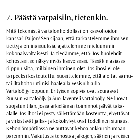
7. Päästä varpaisiin, tietenkin.
Mitä tekemistä vartalonhoidollasi on kasvohoidon
kanssa? Paljon! Sen sijaan, että tarkastelemme ihmisen
tiettyjä ominaisuuksia, ajattelemme mieluummin
kokonaisvaltaisesti. Ja tiedämme, että: Jos huolehdit
kehostasi, se näkyy myös kasvoissasi. Tässäkin asiassa
riippuu siitä, millainen ihminen olet. Jos ihosi ei ole
tarpeeksi kosteutettu, suosittelemme, että aloitat aamu-
tai iltahoitorutiinisi haalealla vesisuihkulla.
Vartaloöljy
loppuun. Erityisen sopivia ovat seuraavat
Ruusun vartaloöljy
ja
Suo-laventeli vartaloöljy
. Ne luovat
suojatun tilan, jossa arkielämän toiminnot jäävät taka-
alalle. Jos ihosi ei pysty säilyttämään kosteutta, elvyttävät
ja virkistävät jalka- ja kokokylvyt ovat todellinen siunaus.
Kehonlämpötilassa ne auttavat kehoa ankkuroitumaan
paremmin. Vaikutusta tehostaa jalkojen, säärien ja reisien