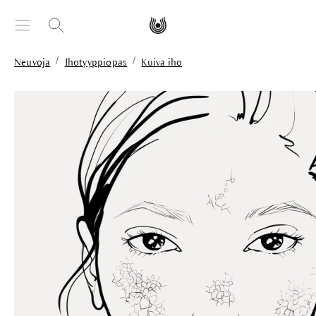
äsisältöön
/
/
Neuvoja
Ihotyyppiopas
Kuiva iho