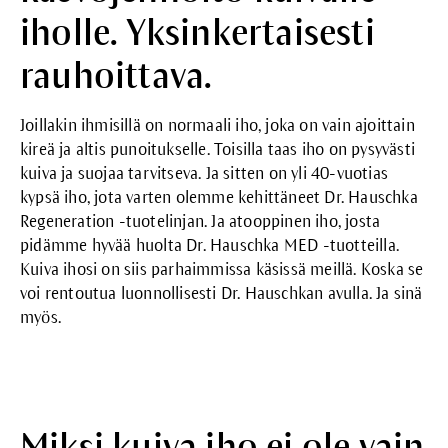
iholle. Yksinkertaisesti
rauhoittava.
Joillakin ihmisillä on normaali iho, joka on vain ajoittain
kireä ja altis punoitukselle. Toisilla taas iho on pysyvästi
kuiva ja suojaa tarvitseva. Ja sitten on yli 40-vuotias
kypsä iho, jota varten olemme kehittäneet Dr. Hauschka
Regeneration -tuotelinjan. Ja atooppinen iho, josta
pidämme hyvää huolta Dr. Hauschka MED -tuotteilla.
Kuiva ihosi on siis parhaimmissa käsissä meillä. Koska se
voi rentoutua luonnollisesti Dr. Hauschkan avulla. Ja sinä
myös.
Miksi kuiva iho ei ole vain