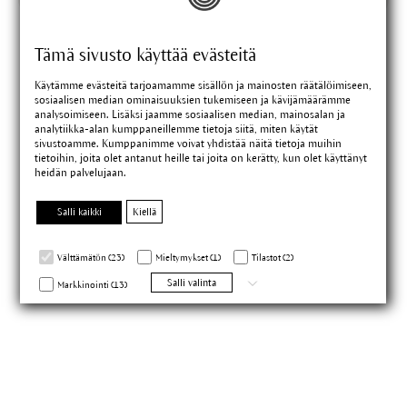
Tämä sivusto käyttää evästeitä
Silmämeikinpoistoaine
Käytämme evästeitä tarjoamamme sisällön ja mainosten räätälöimiseen,
sosiaalisen median ominaisuuksien tukemiseen ja kävijämäärämme
analysoimiseen. Lisäksi jaamme sosiaalisen median, mainosalan ja
analytiikka-alan kumppaneillemme tietoja siitä, miten käytät
poistaa hellävaraisesti myös vedenkestävän meikin
sivustoamme. Kumppanimme voivat yhdistää näitä tietoja muihin
tietoihin, joita olet antanut heille tai joita on kerätty, kun olet käyttänyt
heidän palvelujaan.
75 ml
Salli kaikki
Kiellä
Välttämätön (23)
Mieltymykset (1)
Tilastot (2)
Salli valinta
Markkinointi (13)