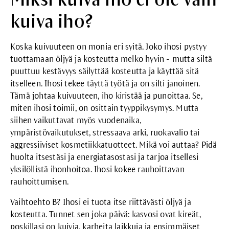
kuiva iho?
Koska kuivuuteen on monia eri syitä. Joko ihosi pystyy
tuottamaan öljyä ja kosteutta melko hyvin - mutta siltä
puuttuu kestävyys säilyttää kosteutta ja käyttää sitä
itselleen. Ihosi tekee täyttä työtä ja on silti janoinen.
Tämä johtaa kuivuuteen, iho kiristää ja punoittaa. Se,
miten ihosi toimii, on osittain tyyppikysymys. Mutta
siihen vaikuttavat myös vuodenaika,
ympäristövaikutukset, stressaava arki, ruokavalio tai
aggressiiviset kosmetiikkatuotteet. Mikä voi auttaa? Pidä
huolta itsestäsi ja energiatasostasi ja tarjoa itsellesi
yksilöllistä ihonhoitoa. Ihosi kokee rauhoittavan
rauhoittumisen.
Vaihtoehto B? Ihosi ei tuota itse riittävästi öljyä ja
kosteutta. Tunnet sen joka päivä: kasvosi ovat kireät,
poskillasi on kuivia, karheita laikkuja ja ensimmäiset