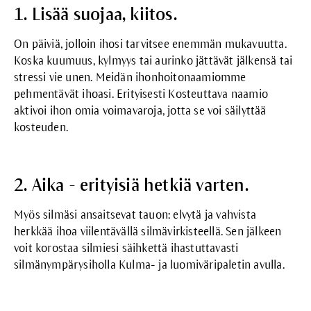
1. Lisää suojaa, kiitos.
On päiviä, jolloin ihosi tarvitsee enemmän mukavuutta.
Koska kuumuus, kylmyys tai aurinko jättävät jälkensä tai
stressi vie unen. Meidän ihonhoitonaamiomme
pehmentävät ihoasi. Erityisesti
Kosteuttava naamio
aktivoi ihon omia voimavaroja, jotta se voi säilyttää
kosteuden.
2. Aika - erityisiä hetkiä varten.
Myös silmäsi ansaitsevat tauon: elvytä ja vahvista
herkkää ihoa viilentävällä silmävirkisteellä. Sen jälkeen
voit korostaa silmiesi säihkettä ihastuttavasti
silmänympärysiholla
Kulma- ja luomiväripaletin
avulla.