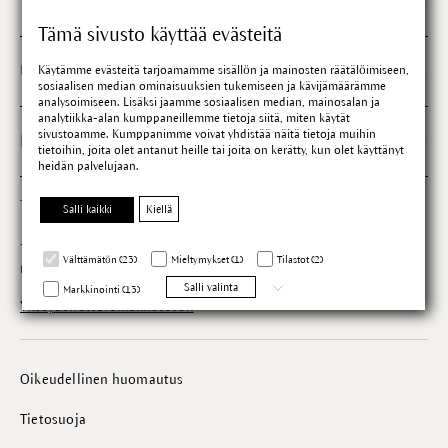
Tietoa meistä
Tämä sivusto käyttää evästeitä
Uutiset
Käytämme evästeitä tarjoamamme sisällön ja mainosten räätälöimiseen,
sosiaalisen median ominaisuuksien tukemiseen ja kävijämäärämme
analysoimiseen. Lisäksi jaamme sosiaalisen median, mainosalan ja
analytiikka-alan kumppaneillemme tietoja siitä, miten käytät
sivustoamme. Kumppanimme voivat yhdistää näitä tietoja muihin
Dr. Hauschka lähelläsi
tietoihin, joita olet antanut heille tai joita on kerätty, kun olet käyttänyt
heidän palvelujaan.
Tavoitat meidät
Salli kaikki
Kiellä
+358 9 774 3010
Välttämätön (23)
Mieltymykset (1)
Tilastot (2)
ma - pe klo 9.30 - 15.30
Salli valinta
Markkinointi (13)
Yhteydenottolomakkeeseen
Oikeudellinen huomautus
Tietosuoja