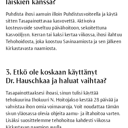
läiskien kanssa?
Puhdista ihosi aamuin illoin
Puhdistusvoiteella
ja käytä
sitten
Tasapainottavaa kasvovettä
.
Aktivoiva
kosteusvoide
soveltuu päivähoitoon, sekoitettuna
Kasvoöljyyn
. Kerran tai kaksi kertaa viikossa, ihosi ilahtuu
Tehohoidosta
, joka koostuu
Savinaamiosta
ja sen jälkeen
Kirkastavasta naamiosta.
3. Etkö ole koskaan käyttänyt
Dr. Hauschkaa ja haluat vaihtaa?
Tasapainottaaksesi ihoasi, sinun tulisi käyttää
tehokuurina
Ihokuuri N
. Hoitojakso kestää 28 päivää ja
vahvistaa ihon omia voimavaroja. Voit noudattaa tämän
sivun yläosassa olevia ohjeita aamu- ja iltahoitoa varten.
Lisäksi suosittelemme tehohoitoa kahdesti viikossa
Kirkastavan naamion avulla.