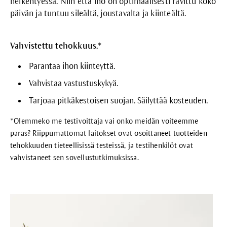
heikentyessä. Niin että iho on optimaalisesti ravittu koko
päivän ja tuntuu sileältä, joustavalta ja kiinteältä.
Vahvistettu tehokkuus.*
Parantaa ihon kiinteyttä.
Vahvistaa vastustuskykyä.
Tarjoaa pitkäkestoisen suojan. Säilyttää kosteuden.
*Olemmeko me testivoittaja vai onko meidän voiteemme
paras? Riippumattomat laitokset ovat osoittaneet tuotteiden
tehokkuuden tieteellisissä testeissä, ja testihenkilöt ovat
vahvistaneet sen sovellustutkimuksissa.