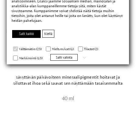
analysoimiseen. Lisäksi jaamme sosiaalisen median, mainosalan ja
analytiikka-alan kumppaneillemme tietoja siitä, miten käytät
sivustoamme. Kumppanimme voivat yhdistää näitä tietoja muihin
tietoihin, joita olet antanut heille tai joita on kerätty, kun olet käyttänyt
heidän palvelujaan.
Salli kaikki
Kiellä
Välttämätön (23)
Mieltymykset (1)
Tilastot (2)
Uudistava ssävyttävä päivävoide
Salli valinta
Markkinointi (13)
sävyttävän päivävoiteen mineraalipigmentit hoitavat ja
silottavat ihoa sekä saavat sen näyttämään tasaisemmalta
40 ml