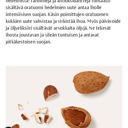
hedelmistä: Tanniineja ja antioksidantteja runsaasti
sisältävä oratuomi hedelmien uute antaa iholle
intensiivisen suojan. Käsin poimittujen oratuomen
kukkien uute vahvistaa ja virkistää ihoa. Myös päivävoide
ja öljyeliksiiri sisältävät arvokkaita öljyjä. Ne tekevät
ihosta joustavan ja sileän tuntuisen ja antavat
pitkäkestoisen suojan.