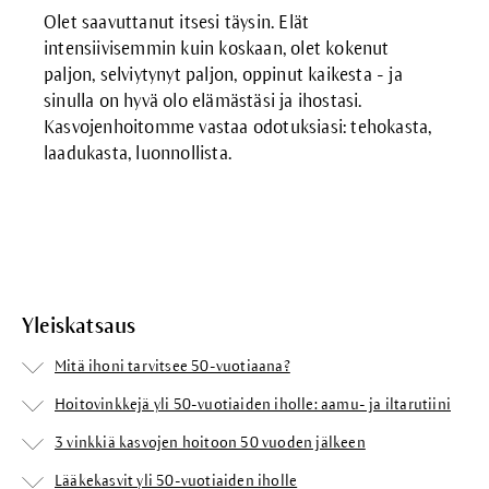
Olet saavuttanut itsesi täysin. Elät
intensiivisemmin kuin koskaan, olet kokenut
paljon, selviytynyt paljon, oppinut kaikesta - ja
sinulla on hyvä olo elämästäsi ja ihostasi.
Kasvojenhoitomme vastaa odotuksiasi: tehokasta,
laadukasta, luonnollista.
Yleiskatsaus
Mitä ihoni tarvitsee 50-vuotiaana?
Hoitovinkkejä yli 50-vuotiaiden iholle: aamu- ja iltarutiini
3 vinkkiä kasvojen hoitoon 50 vuoden jälkeen
Lääkekasvit yli 50-vuotiaiden iholle