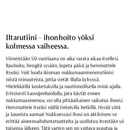
Iltarutiini - ihonhoito yöksi
kolmessa vaiheessa.
Viimeistään 50-vuotiaana on aika varata aikaa itsellesi.
Rauhoitu, hengitä syvään, lopeta päivä ja hemmottele
itseäsi. Voit luoda ikioman nukkumaanmenorutiinisi
niistä minuuteista, jotka vietät illalla kylvyssä.
Mielekkäillä kosketuksilla ja nautinnollisella minä-ajalla.
Erityisesti kasvojenhoidolla, jota käytät ennen
nukkumaanmenoa, voi olla pitkäaikainen vaikutus ihoosi.
Hemmottele itseäsi näillä tietoisilla hetkillä. Hyvää yötä
ja kaunista aamua! Nukkuessasi ihosi on aktiivinen: se
erittää aineenvaihduntatuotteita ja uudistuu itsestään yö
toisensa jälkeen. Tätä varten sen on voitava avautua ja