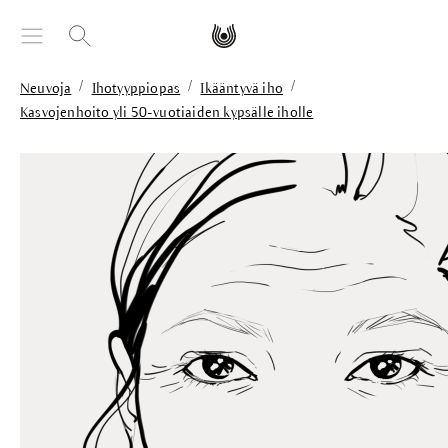
äsisältöön
/
/
/
Neuvoja
Ihotyyppiopas
Ikääntyvä iho
Kasvojenhoito yli 50-vuotiaiden kypsälle iholle