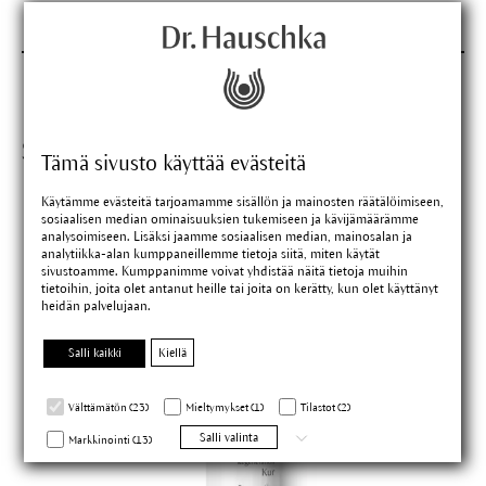
Sopivat tuotteet
Tämä sivusto käyttää evästeitä
Käytämme evästeitä tarjoamamme sisällön ja mainosten räätälöimiseen,
sosiaalisen median ominaisuuksien tukemiseen ja kävijämäärämme
analysoimiseen. Lisäksi jaamme sosiaalisen median, mainosalan ja
analytiikka-alan kumppaneillemme tietoja siitä, miten käytät
sivustoamme. Kumppanimme voivat yhdistää näitä tietoja muihin
tietoihin, joita olet antanut heille tai joita on kerätty, kun olet käyttänyt
heidän palvelujaan.
Salli kaikki
Kiellä
Välttämätön (23)
Mieltymykset (1)
Tilastot (2)
Salli valinta
Markkinointi (13)