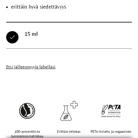
erittäin hyvä siedettävyys
15 ml
Etsi jälleenmyyjä lähelläsi
100-prosenttista
Erittäin tehokas
PETA-listattu ja vegaaninen
luonnonkosmetiikkaa