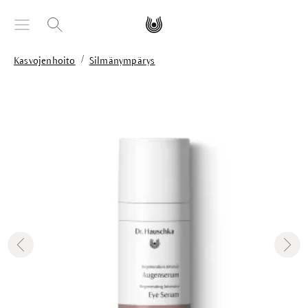
äsisältöön
/
Kasvojenhoito
Silmänympärys
Skip image gallery