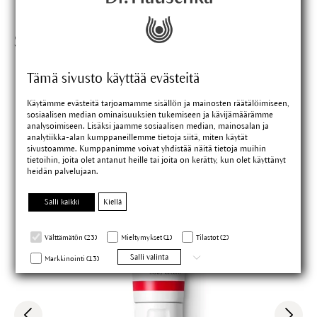
Sopivat tuotteet
Tämä sivusto käyttää evästeitä
Käytämme evästeitä tarjoamamme sisällön ja mainosten räätälöimiseen,
sosiaalisen median ominaisuuksien tukemiseen ja kävijämäärämme
analysoimiseen. Lisäksi jaamme sosiaalisen median, mainosalan ja
analytiikka-alan kumppaneillemme tietoja siitä, miten käytät
sivustoamme. Kumppanimme voivat yhdistää näitä tietoja muihin
tietoihin, joita olet antanut heille tai joita on kerätty, kun olet käyttänyt
heidän palvelujaan.
Salli kaikki
Kiellä
Välttämätön (23)
Mieltymykset (1)
Tilastot (2)
Salli valinta
Markkinointi (13)