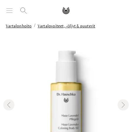
äsisältöön
/
Vartalonhoito
Vartalovoiteet, -öljyt & puuterit
Skip image gallery