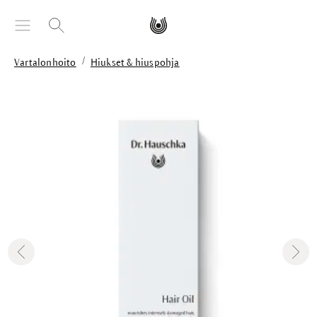
äsisältöön
/
Vartalonhoito
Hiukset & hiuspohja
Skip image gallery