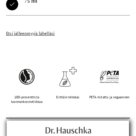
75 ml
Etsi jälleenmyyjä lähelläsi
100-prosenttista
Erittäin tehokas
PETA-listattu ja vegaaninen
luonnonkosmetiikkaa