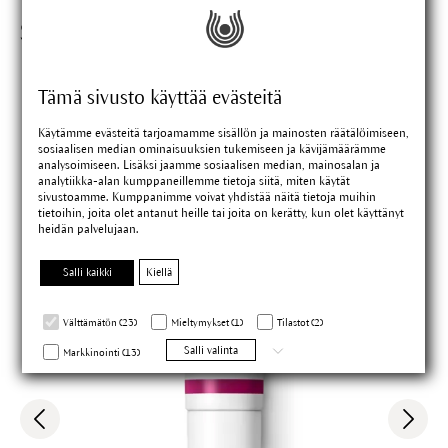
Sopivat tuotteet
Tämä sivusto käyttää evästeitä
Käytämme evästeitä tarjoamamme sisällön ja mainosten räätälöimiseen,
sosiaalisen median ominaisuuksien tukemiseen ja kävijämäärämme
analysoimiseen. Lisäksi jaamme sosiaalisen median, mainosalan ja
analytiikka-alan kumppaneillemme tietoja siitä, miten käytät
sivustoamme. Kumppanimme voivat yhdistää näitä tietoja muihin
tietoihin, joita olet antanut heille tai joita on kerätty, kun olet käyttänyt
heidän palvelujaan.
Salli kaikki
Kiellä
Välttämätön (23)
Mieltymykset (1)
Tilastot (2)
Salli valinta
Markkinointi (13)