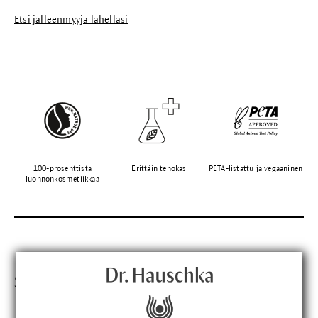
Etsi jälleenmyyjä lähelläsi
100-prosenttista
Erittäin tehokas
PETA-listattu ja vegaaninen
luonnonkosmetiikkaa
Sopivat tuotteet