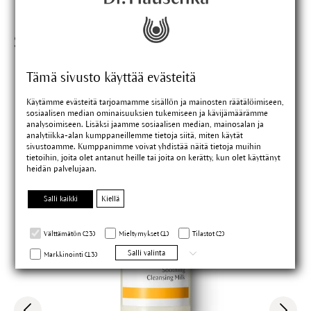
Sopivat tuotteet
Tämä sivusto käyttää evästeitä
Käytämme evästeitä tarjoamamme sisällön ja mainosten räätälöimiseen,
sosiaalisen median ominaisuuksien tukemiseen ja kävijämäärämme
analysoimiseen. Lisäksi jaamme sosiaalisen median, mainosalan ja
analytiikka-alan kumppaneillemme tietoja siitä, miten käytät
sivustoamme. Kumppanimme voivat yhdistää näitä tietoja muihin
tietoihin, joita olet antanut heille tai joita on kerätty, kun olet käyttänyt
heidän palvelujaan.
Salli kaikki
Kiellä
Välttämätön (23)
Mieltymykset (1)
Tilastot (2)
Salli valinta
Markkinointi (13)