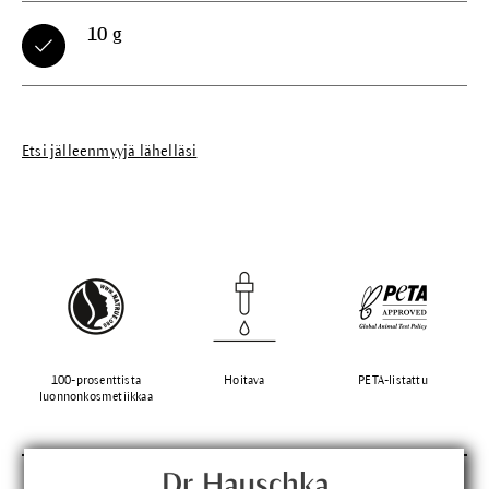
10 g
Etsi jälleenmyyjä lähelläsi
100-prosenttista
Hoitava
PETA-listattu
luonnonkosmetiikkaa