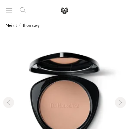
äsisältöön
/
Meikit
Ihon sävy
Skip image gallery