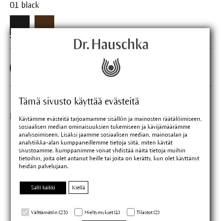
01 black
8 ml
Tämä sivusto käyttää evästeitä
Etsi jälleenmyyjä lähelläsi
Käytämme evästeitä tarjoamamme sisällön ja mainosten räätälöimiseen,
sosiaalisen median ominaisuuksien tukemiseen ja kävijämäärämme
analysoimiseen. Lisäksi jaamme sosiaalisen median, mainosalan ja
analytiikka-alan kumppaneillemme tietoja siitä, miten käytät
sivustoamme. Kumppanimme voivat yhdistää näitä tietoja muihin
tietoihin, joita olet antanut heille tai joita on kerätty, kun olet käyttänyt
heidän palvelujaan.
Salli kaikki
Kiellä
Välttämätön (23)
Mieltymykset (1)
Tilastot (2)
100-prosenttista
Hoitava
PETA-listattu