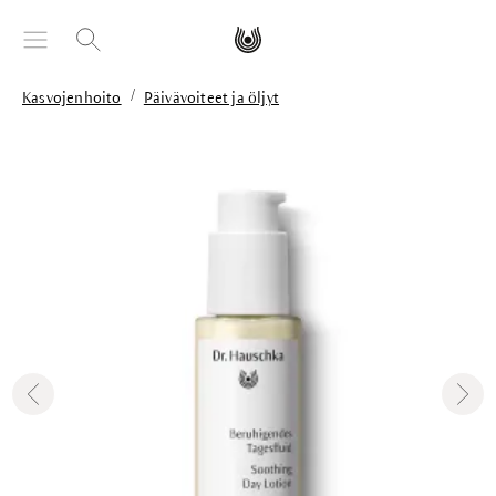
äsisältöön
/
Kasvojenhoito
Päivävoiteet ja öljyt
Skip image gallery