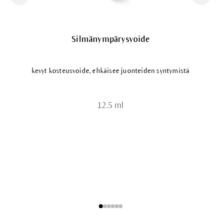
Silmänympärysvoide
kevyt kosteusvoide, ehkäisee juonteiden syntymistä
12.5 ml