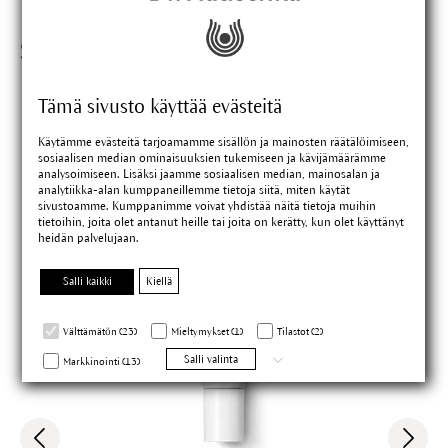
Sopivat tuotteet
Tämä sivusto käyttää evästeitä
Käytämme evästeitä tarjoamamme sisällön ja mainosten räätälöimiseen,
sosiaalisen median ominaisuuksien tukemiseen ja kävijämäärämme
analysoimiseen. Lisäksi jaamme sosiaalisen median, mainosalan ja
analytiikka-alan kumppaneillemme tietoja siitä, miten käytät
sivustoamme. Kumppanimme voivat yhdistää näitä tietoja muihin
tietoihin, joita olet antanut heille tai joita on kerätty, kun olet käyttänyt
heidän palvelujaan.
Salli kaikki
Kiellä
Välttämätön (23)
Mieltymykset (1)
Tilastot (2)
Salli valinta
Markkinointi (13)