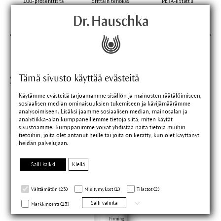
100-prosenttista
Erittäin tehokas
PETA-listattu
luonnonkosmetiikkaa
Tämä sivusto käyttää evästeitä
Sopivat tuotteet
Käytämme evästeitä tarjoamamme sisällön ja mainosten räätälöimiseen,
sosiaalisen median ominaisuuksien tukemiseen ja kävijämäärämme
analysoimiseen. Lisäksi jaamme sosiaalisen median, mainosalan ja
analytiikka-alan kumppaneillemme tietoja siitä, miten käytät
Zufriedenheit
sivustoamme. Kumppanimme voivat yhdistää näitä tietoja muihin
sgarantie
tietoihin, joita olet antanut heille tai joita on kerätty, kun olet käyttänyt
heidän palvelujaan.
Salli kaikki
Kiellä
Välttämätön (23)
Mieltymykset (1)
Tilastot (2)
Salli valinta
Markkinointi (13)