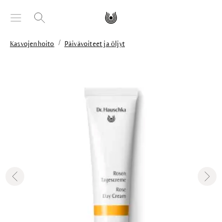
äsisältöön
/
Kasvojenhoito
Päivävoiteet ja öljyt
Skip image gallery