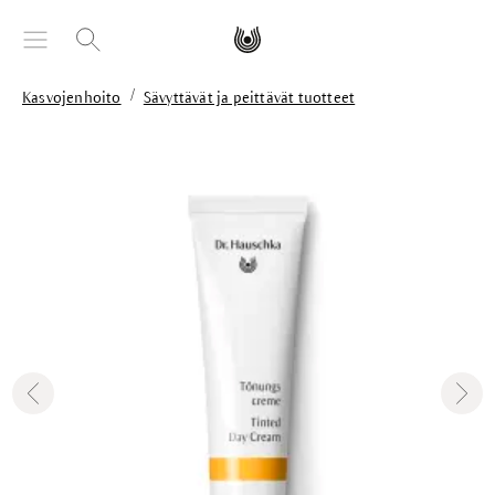
äsisältöön
/
Kasvojenhoito
Sävyttävät ja peittävät tuotteet
Skip image gallery