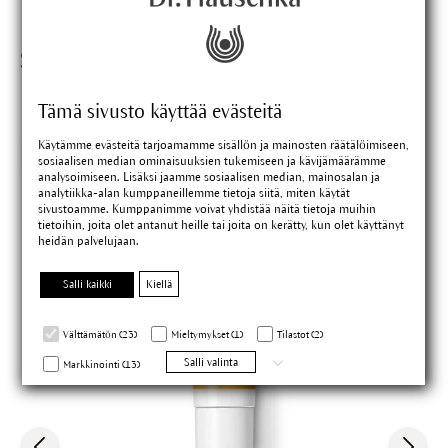
Sopivat tuotteet
Tämä sivusto käyttää evästeitä
Käytämme evästeitä tarjoamamme sisällön ja mainosten räätälöimiseen,
Zufriedenheit
sosiaalisen median ominaisuuksien tukemiseen ja kävijämäärämme
sgarantie
analysoimiseen. Lisäksi jaamme sosiaalisen median, mainosalan ja
analytiikka-alan kumppaneillemme tietoja siitä, miten käytät
sivustoamme. Kumppanimme voivat yhdistää näitä tietoja muihin
tietoihin, joita olet antanut heille tai joita on kerätty, kun olet käyttänyt
heidän palvelujaan.
Salli kaikki
Kiellä
Välttämätön (23)
Mieltymykset (1)
Tilastot (2)
Salli valinta
Markkinointi (13)