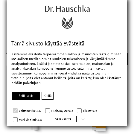
ravitseva, kevyesti sävyttävä
daily basic skin care,
päivävoide
strengthens very dry skin, also
in the case of atopic dermatitis
30 ml
40 ml
Tämä sivusto käyttää evästeitä
Käytämme evästeitä tarjoamamme sisällön ja mainosten räätälöimiseen,
Tutustu nyt
sosiaalisen median ominaisuuksien tukemiseen ja kävijämäärämme
Tutustu nyt
analysoimiseen. Lisäksi jaamme sosiaalisen median, mainosalan ja
analytiikka-alan kumppaneillemme tietoja siitä, miten käytät
sivustoamme. Kumppanimme voivat yhdistää näitä tietoja muihin
tietoihin, joita olet antanut heille tai joita on kerätty, kun olet käyttänyt
heidän palvelujaan.
Salli kaikki
Kiellä
Välttämätön (23)
Mieltymykset (1)
Tilastot (2)
Salli valinta
Markkinointi (13)