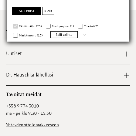
Salli kaikki
Kiellä
Välttämätön (23)
Mieltymykset (1)
Tilastot (2)
Tietoa meistä
Salli valinta
Markkinointi (13)
Uutiset
Dr. Hauschka lähelläsi
Tavoitat meidät
+358 9 774 3010
ma - pe klo 9.30 - 15.30
Yhteydenottolomakkeeseen