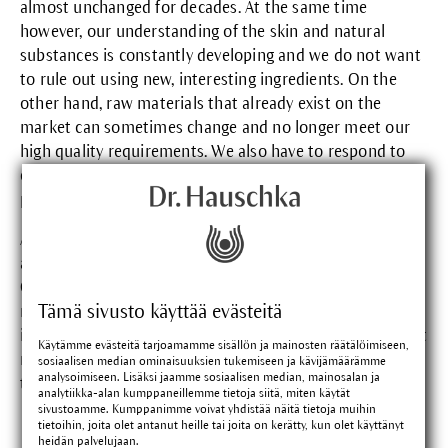
almost unchanged for decades. At the same time
however, our understanding of the skin and natural
substances is constantly developing and we do not want
to rule out using new, interesting ingredients. On the
other hand, raw materials that already exist on the
market can sometimes change and no longer meet our
high quality requirements. We also have to respond to
changes to the legal requirements relating to cosmetic
products.
As a result, slight modifications are occasionally made to
a product’s recipe and declaration of contents/INCI.
Changes to recipes at Dr. Hauschka are always used to
Tämä sivusto käyttää evästeitä
maintain or further optimise their existing quality. The
ingredients have never and will never be changed for cost
Käytämme evästeitä tarjoamamme sisällön ja mainosten räätälöimiseen,
reasons. Any changes to the recipe are always evident in
sosiaalisen median ominaisuuksien tukemiseen ja kävijämäärämme
analysoimiseen. Lisäksi jaamme sosiaalisen median, mainosalan ja
the INCI declaration on the packaging.
analytiikka-alan kumppaneillemme tietoja siitä, miten käytät
sivustoamme. Kumppanimme voivat yhdistää näitä tietoja muihin
tietoihin, joita olet antanut heille tai joita on kerätty, kun olet käyttänyt
heidän palvelujaan.