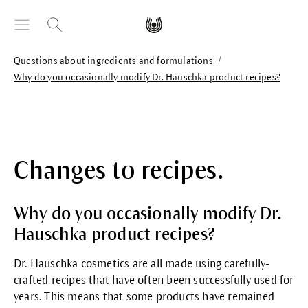
äsisältöön
/
Questions about ingredients and formulations
Why do you occasionally modify Dr. Hauschka product recipes?
Changes to recipes.
Why do you occasionally modify Dr.
Hauschka product recipes?
Dr. Hauschka cosmetics are all made using carefully-
crafted recipes that have often been successfully used for
years. This means that some products have remained