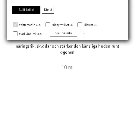
Salli kaikki
Kiellä
Välttämätön (23)
Mieltymykset (1)
Tilastot (2)
Silmäluomibalsami
Salli valinta
Markkinointi (13)
näringsrik, skyddar och stärker den känsliga huden runt
ögonen
10 ml