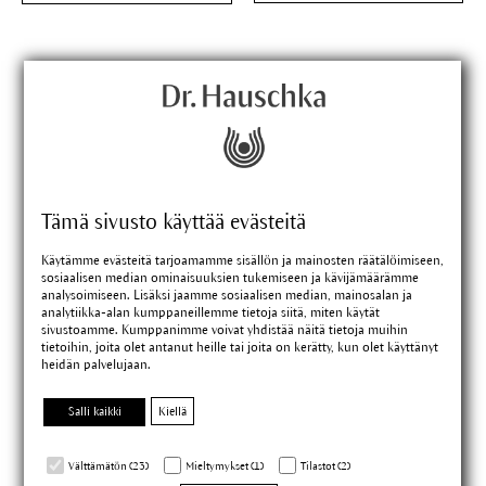
Tämä sivusto käyttää evästeitä
Käytämme evästeitä tarjoamamme sisällön ja mainosten räätälöimiseen,
sosiaalisen median ominaisuuksien tukemiseen ja kävijämäärämme
Korostuspuuteri
Poskipuna
analysoimiseen. Lisäksi jaamme sosiaalisen median, mainosalan ja
analytiikka-alan kumppaneillemme tietoja siitä, miten käytät
sivustoamme. Kumppanimme voivat yhdistää näitä tietoja muihin
tietoihin, joita olet antanut heille tai joita on kerätty, kun olet käyttänyt
heidän palvelujaan.
Salli kaikki
Kiellä
5 g
5 g
Välttämätön (23)
Mieltymykset (1)
Tilastot (2)