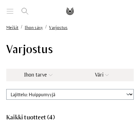
äsisältöön
/
/
Meikit
Ihon sävy
Varjostus
Varjostus
Ihon tarve
Väri
Kaikki tuotteet (
4
)